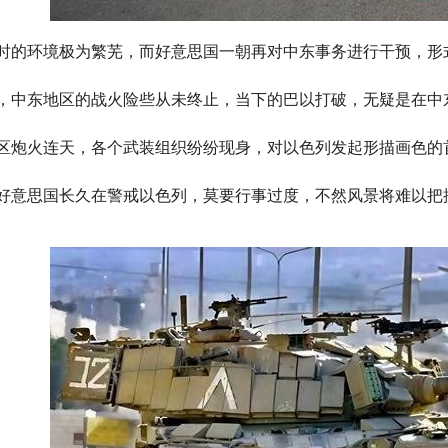
时的环境极为繁芜，而好意思国一朝再对中东事务进行干预，形
，中东地区的战火险些从未终止，当下的巴以打破，无疑是在中
区炮火连天，各个武装组织纷纷现身，对以色列发起形描画色的
好意思国长久在警戒以色列，莫要行事过度，不然风景将难以把