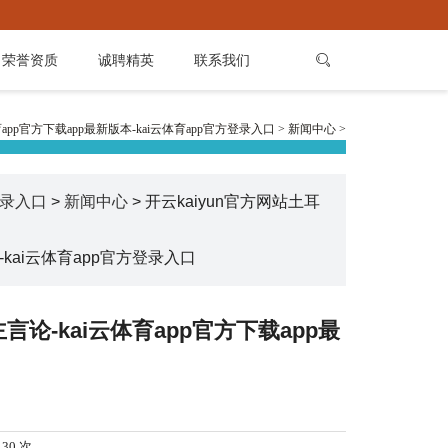
荣誉资质
诚聘精英
联系我们
育app官方下载app最新版本-kai云体育app官方登录入口
>
新闻中心
>
登录入口
>
新闻中心
> 开云kaiyun官方网站土耳
kai云体育app官方登录入口
论-kai云体育app官方下载app最
30 次