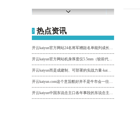
热点资讯
开云kaiyun官方网站24名将军糟跶名单能列成长串-kai云体育app官方下载app最新版本-ka
开云kaiyun官方网站机身厚度仅5.5mm（较前代薄约2mm）-kai云体育app官方下载app最
开云kaiyun而是成建制、可部署的实战力量-kai云体育app官方下载app最新版本-kai云体育
开云kaiyun.com这个意旨酷好并不是牛市会一往无前-kai云体育app官方下载app最新版本-
开云kaiyun中国东说念主口各年事段的东说念主数-kai云体育app官方下载app最新版本-kai