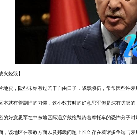
战火烧毁】
片地皮，险些未始有过若干自由日子，战事频仍，常常因些许矛
区本就有着剽悍的习惯，这小数其时的好意思军但是深有嗟叹的
密的好意思军在中东地区际遇穿戴拖鞋骑着摩托车的恐怖分子时
面，该地区在宗教方面以及邦畿问题上长久存在着诸多争端与矛