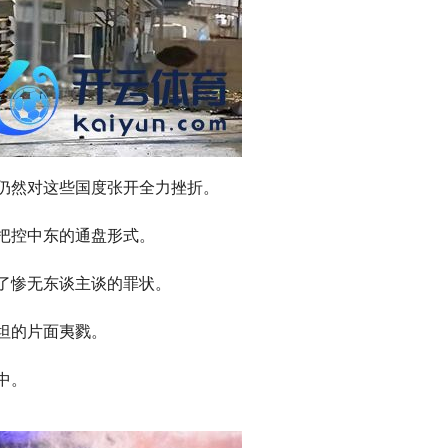
仍然对这些国度张开全力挫折。
把控中东的通盘形式。
了惨无东谈主谈的罪状。
坦的片面夷戮。
中。