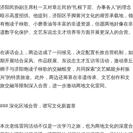
济阳民协副主席杜一又对章丘民协“扎根下层、办事各人”的理念
暗示高度招供。他提到，济阳区手脚黄河文化的艰苦承载地，领
有饱读子秧歌、小磨香油等丰富的非遗资源，但愿两地好像在非
遗数字化保护、文艺东说念主才培养等方面开展更深入的合营。
在谈话会上，两边达成了一问候见，决定配置长效合营机制，如
期开展结合采风、作品联展、东说念主才互访等活动，激动章丘
梆子与济阳饱读子秧歌的交融蜕变，共同探索“文艺赋能乡村振
兴”的特质旅途。此外，两边还筹算在非遗传承、文艺创作和文
旅交融等限制深入合营，进一步激动两地文化雷同。
### 深化区域合营，谱写文化新篇章
本次老练雷同活动不仅是一次学习之旅，也为两地文化的深度合