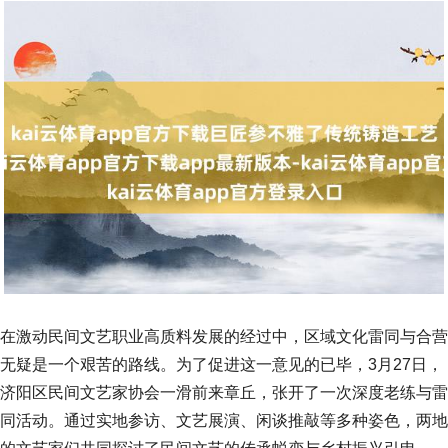
在激动民间文艺职业高质料发展的经过中，区域文化雷同与合营
无疑是一个艰苦的路线。为了促进这一意见的已毕，3月27日，
济阳区民间文艺家协会一滑前来章丘，张开了一次深度老练与雷
同活动。通过实地参访、文艺展演、闲谈推敲等多种姿色，两地