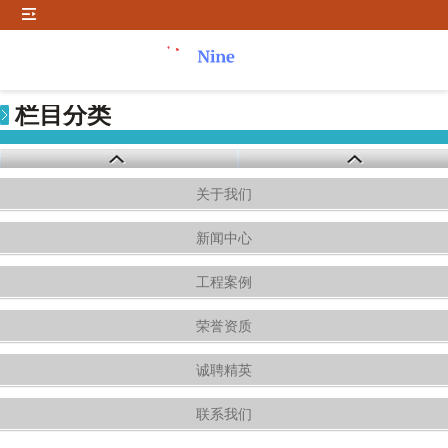
栏目分类
关于我们
新闻中心
工程案例
荣誉资质
诚聘精英
联系我们