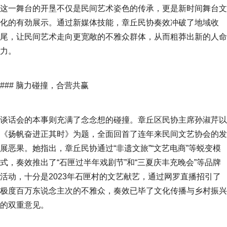
这一舞台的开垦不仅是民间艺术姿色的传承，更是新时间舞台文
化的有劲展示。通过新媒体技能，章丘民协奏效冲破了地域收
尾，让民间艺术走向更宽敞的不雅众群体，从而粗莽出新的人命
力。
### 脑力碰撞，合营共赢
谈话会的本事则充满了念念想的碰撞。章丘区民协主席孙淑芹以
《扬帆奋进正其时》为题，全面回首了连年来民间文艺协会的发
展恶果。她指出，章丘民协通过“非遗文旅”“文艺电商”等蜕变模
式，奏效推出了“石匣过半年戏剧节”和“三夏庆丰充晚会”等品牌
活动，十分是2023年石匣村的文艺献艺，通过网罗直播招引了
极度百万东说念主次的不雅众，奏效已毕了文化传播与乡村振兴
的双重意见。