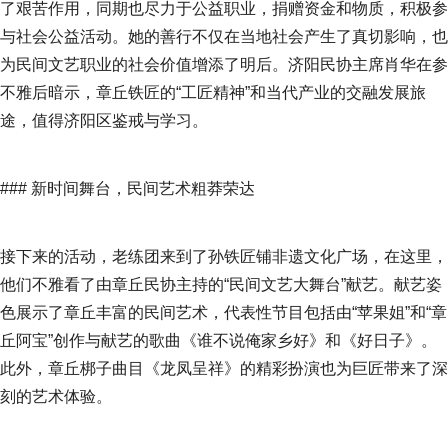
了艰苦作用，同期也尽力于公益职业，捐赠资金和物质，积极参
与社会公益活动。她的善行不仅在当地社会产生了真切影响，也
为民间文艺职业的社会价值增添了明后。济阳民协主席肖华在参
不雅后暗示，章丘铁匠的“工匠精神”和当代产业的交融发展旅
途，值得济阳区鉴戒与学习。
### 新时间舞台，民间艺术粗莽荣达
接下来的活动，老练团来到了孙铁匠铺非遗文化广场，在这里，
他们不雅看了由章丘民协主持的“民间文艺大舞台”献艺。献艺姿
色展示了章丘丰富的民间艺术，代表性节目包括由“苹果姐”和“章
丘阿宝”创作与献艺的歌曲《谁不说俺家乡好》和《好日子》。
此外，章丘梆子曲目《龙凤呈祥》的精彩扮演也为巨匠带来了深
刻的艺术体验。