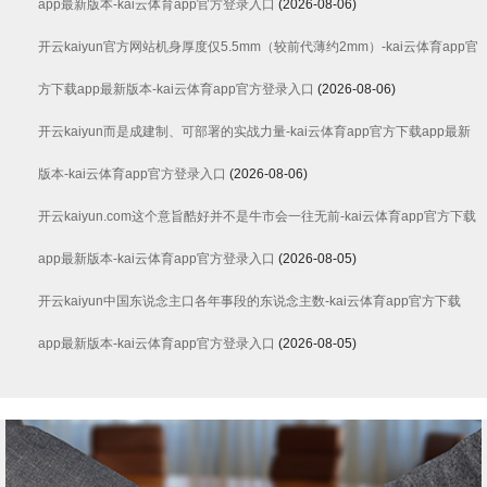
app最新版本-kai云体育app官方登录入口
(2026-08-06)
开云kaiyun官方网站机身厚度仅5.5mm（较前代薄约2mm）-kai云体育app官
方下载app最新版本-kai云体育app官方登录入口
(2026-08-06)
开云kaiyun而是成建制、可部署的实战力量-kai云体育app官方下载app最新
版本-kai云体育app官方登录入口
(2026-08-06)
开云kaiyun.com这个意旨酷好并不是牛市会一往无前-kai云体育app官方下载
app最新版本-kai云体育app官方登录入口
(2026-08-05)
开云kaiyun中国东说念主口各年事段的东说念主数-kai云体育app官方下载
app最新版本-kai云体育app官方登录入口
(2026-08-05)