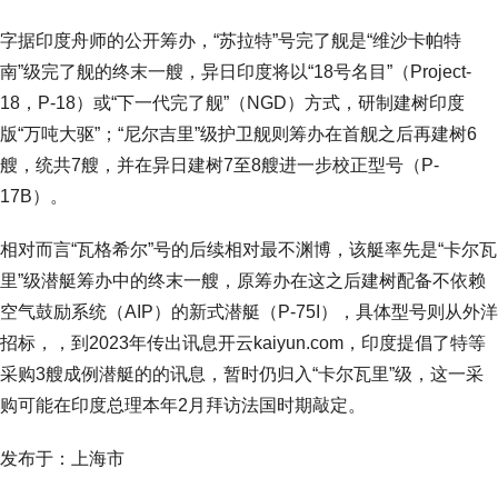
字据印度舟师的公开筹办，“苏拉特”号完了舰是“维沙卡帕特
南”级完了舰的终末一艘，异日印度将以“18号名目”（Project-
18，P-18）或“下一代完了舰”（NGD）方式，研制建树印度
版“万吨大驱”；“尼尔吉里”级护卫舰则筹办在首舰之后再建树6
艘，统共7艘，并在异日建树7至8艘进一步校正型号（P-
17B）。
相对而言“瓦格希尔”号的后续相对最不渊博，该艇率先是“卡尔瓦
里”级潜艇筹办中的终末一艘，原筹办在这之后建树配备不依赖
空气鼓励系统（AIP）的新式潜艇（P-75I），具体型号则从外洋
招标，，到2023年传出讯息开云kaiyun.com，印度提倡了特等
采购3艘成例潜艇的的讯息，暂时仍归入“卡尔瓦里”级，这一采
购可能在印度总理本年2月拜访法国时期敲定。
发布于：上海市