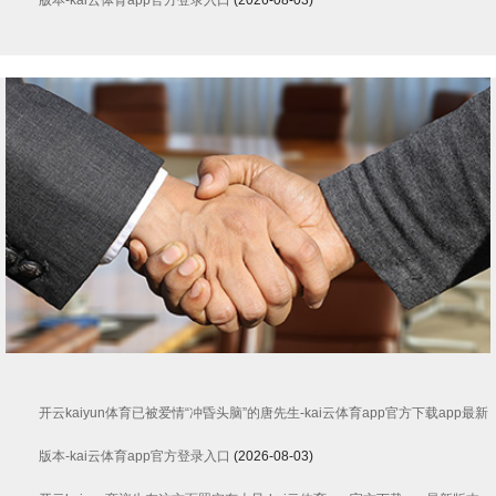
版本-kai云体育app官方登录入口
(2026-08-03)
开云kaiyun体育已被爱情“冲昏头脑”的唐先生-kai云体育app官方下载app最新
版本-kai云体育app官方登录入口
(2026-08-03)