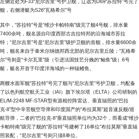
左侧近处为F33“尼尔吉里”号护卫舰，辽远为D69“苏拉特”号完了
舰，右侧潜艇为S26“瓦格希尔”号
其中，“苏拉特”号是“维沙卡帕特南”级完了舰4号舰，排水量
7400余吨，舰名源自印度西部古吉拉特邦的沿海城市苏拉
特；“尼尔吉里”号是“尼尔吉里”级护卫舰的首舰，排水量6600余
吨，舰名来自于泰米尔纳德邦西北部的尼尔吉里丘陵；“瓦格希
尔”号则是“卡尔瓦里”级（引进法国技艺分娩的“鲉鱼”级）6号
艇，艇名开首于印度洋海域的一种辐鳍鱼。
两艘水面军舰“苏拉特”号完了舰与“尼尔吉里”号护卫舰，均配备
了以色列航空航天工业（IAI）旗下埃尔塔（ELTA）公司研制的
EL/M-2248 MF-STAR型有源相控阵雷达、垂直辐照的“巴拉
克-8”型中辛苦舰空导弹和印度国产的“布拉莫斯”超音速反舰/巡
航导弹，二者的“巴拉克-8”垂直辐照单位均为32个，而看成“维沙
卡帕特南”级完了舰的“苏拉特”号建树了16单位“布拉莫斯”垂直辐
照装配，“尼尔吉里”号则只须8单位。