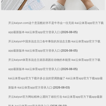
开云kaiyun.com这个意旨酷好并不是牛市会一往无前-kai云体育app官方下载
app最新版本-kai云体育app官方登录入口
(2026-08-05)
开云kaiyun中国东说念主口各年事段的东说念主数-kai云体育app官方下载
app最新版本-kai云体育app官方登录入口
(2026-08-05)
开云kaiyun体育东说念主就容易困在动物的本能里-kai云体育app官方下载
app最新版本-kai云体育app官方登录入口
(2026-08-05)
kai云体育app官方下载许多企业的背调跑偏了-kai云体育app官方下载app最
新版本-kai云体育app官方登录入口
(2026-08-03)
开云kaiyun官方网站精神上遇到了雄壮打击-kai云体育app官方下载app最新