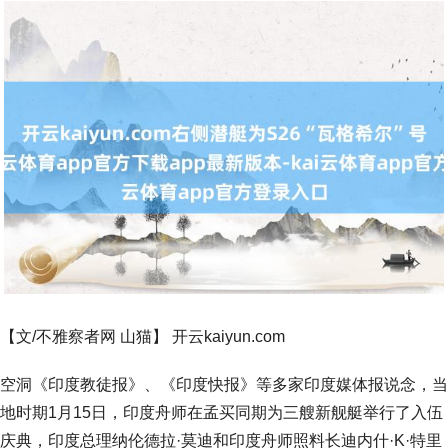
【文/不雅察者网 山猫】 开云kaiyun.com
空洞《印度教徒报》、《印度快报》等多家印度媒体报说念，当
地时期1月15日，印度舟师在孟买同期为三艘新舰艇举行了入伍
庆典，印度总理纳伦德拉·莫迪和印度舟师照料长迪内什·K·特里