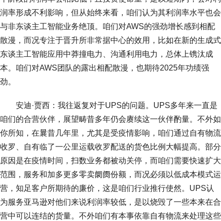
润率形成不利影响，但从始终来看，咱们认为其利润率水平也会
与非东谈主工智能业务绝顶。咱们对AWS的强劲增长感到相配
散漫，而况专注于晋升所非常据中心的效用，比如在新的生成式
东谈主工智能应用中莽撞电力、沟通利用电力，总体上镌汰成
本。咱们对AWS团队的露出相配散漫，也期待2025年功绩强
劲。
安迪·贾西：我往返复对于UPS的问题。UPS多年来一直是
咱们的合营伙伴，展望畴昔多年仍会赓续这一伙伴酌量。不外如
你所知，在曩昔几年里，尤其是受疫情影响，咱们通过自有物流
收罗、自有临了一公里运载收罗配送的货色比例大幅提高。部分
原因是在疫情时间，扫数业务都被动关停，而咱们需要快速扩大
范围，服务和加多更多零卖阛阓份额，而况必须以低成本模式运
营，知足客户所期待的廉价，这是咱们行业推行使然。UPS认
为服务亚马逊对他们来说利润率较低，是以烧毁了一些本来在合
营中可以连结的货量。不外咱们有本事依靠自有物流来处理这些