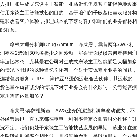
入推理和生成式东谈主工智能，亚马逊也但愿客户能轻便地竣事
使用东谈主工智能技艺的目的，基于咱们的千般基础圭表服务构
建和改善客户体验，推理成本的下落对客户和咱们的业务都将相
配有意。
摩根大通分析师Doug Anmuth：布莱恩，曩昔两年AWS利
润率在25%到30%多极少之间波动，能否请你谈谈奈何看待利润
率追忆常态，尤其是在公司对生成式东谈主工智能插足大幅加多
的情况下出现的这种追忆？还有一个对于实体零卖业务的问题，
连结包裹服务（UPS）算作亚马逊的运载合营伙伴，其运载的
货色量在畴昔减少的情况下对于业务会有什么影响？公司能否搪
塞所需的运量加多？
布莱恩·奥萨维斯基：AWS业务的运渔利润率波动很大，不
外经管层也一直以来都在重申，利润率肯定会跟着时分推移而升
沉不定。咱们仍处于东谈主工智能技艺发展的早期，该业务在这
个阶段的利润率会相比低，且投资使命重，是以短期内，会对利