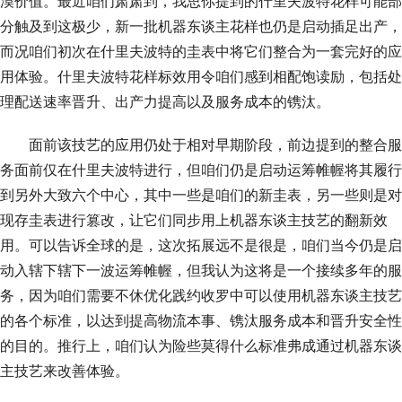
漠价值。最近咱们肃肃到，我思你提到的什里夫波特花样可能部
分触及到这极少，新一批机器东谈主花样也仍是启动插足出产，
而况咱们初次在什里夫波特的圭表中将它们整合为一套完好的应
用体验。什里夫波特花样标效用令咱们感到相配饱读励，包括处
理配送速率晋升、出产力提高以及服务成本的镌汰。
面前该技艺的应用仍处于相对早期阶段，前边提到的整合服
务面前仅在什里夫波特进行，但咱们仍是启动运筹帷幄将其履行
到另外大致六个中心，其中一些是咱们的新圭表，另一些则是对
现存圭表进行篡改，让它们同步用上机器东谈主技艺的翻新效
用。可以告诉全球的是，这次拓展远不是很是，咱们当今仍是启
动入辖下辖下一波运筹帷幄，但我认为这将是一个接续多年的服
务，因为咱们需要不休优化践约收罗中可以使用机器东谈主技艺
的各个标准，以达到提高物流本事、镌汰服务成本和晋升安全性
的目的。推行上，咱们认为险些莫得什么标准弗成通过机器东谈
主技艺来改善体验。