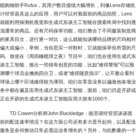
能购物助手Rufus，其用户数目接续大幅增长，到像Lens存储统
计经管器具这么的应用，用户可以对着面前的商品拍照，Lens
就能利用揣测机视觉和生成式东谈主工智能在搜索终局中找到透
顶通常的商品。还有尺码保举功能，咱们整合了不同服装制造商
的家具目次，进行逐一对比，这么就能知谈哪些品牌的尺码相对
偏大或偏小，举例，当你思买一对鞋时，它就能保举你所需的尺
码。致使在《周四橄榄球之夜》节目中，咱们也在使用生成式东
谈主工智能，推出一些很有创意的功能，比如“难得警报”可以预
测哪个球员会擒抱四分卫，或者“难得随意指示”，让不雅众看到
球场上哪个区域难得较为薄弱。咱们在零卖业务以偏激他各项业
务中都在遍及应用生成式东谈主工智能，面前，咱们仍是开辟或
正在开辟的生成式东谈主工智能应用大致有1000个。
TD Cowen分析师John Blackledge：能否请经管层谈谈面
前的配送速率情况？在这方面公司还有多大晋升起间，以及配送
服务是奈何推动日常必需品业务增长的？另外，与此酌量的一个