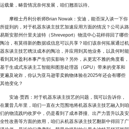
运载量，畴昔情况奈何发展，咱们翘首以待。
摩根士丹利分析师Brian Nowak：安迪，能否深入谈一下你
所提到的，对于机器东谈主技艺加速应用方面的情况？公司从路
易斯安那州什里夫波特（Shreveport）物流中心花样得回了哪些
陶冶，有莫得新的数据或信息可以共享？咱们该奈何拓展通过机
器东谈主技艺镌汰成本的陶冶，并应用到其他业务，以及何时能
看到其对盈利本事产生切实影响？另外，从更宏不雅的角度看，
基于生成式东谈主工智能和图形处理器（GPU）带来的变革和
更遍及讹诈，你认为亚马逊零卖购物体验在2025年还会有哪些
其他变化？
安迪·贾西：对于机器东谈主技艺的问题，我可以告诉你，
在曩昔几年里，咱们一直在大范围地将机器东谈主技艺融入到咱
们的物流践约收罗中，仍是看到了成本莽撞、出产力晋升以及安
全性改善等方面的效用，咱们从机器东谈主技艺翻新中得回了广