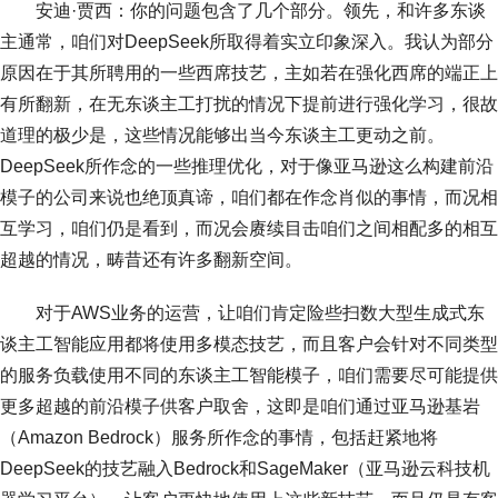
安迪·贾西：你的问题包含了几个部分。领先，和许多东谈
主通常，咱们对DeepSeek所取得着实立印象深入。我认为部分
原因在于其所聘用的一些西席技艺，主如若在强化西席的端正上
有所翻新，在无东谈主工打扰的情况下提前进行强化学习，很故
道理的极少是，这些情况能够出当今东谈主工更动之前。
DeepSeek所作念的一些推理优化，对于像亚马逊这么构建前沿
模子的公司来说也绝顶真谛，咱们都在作念肖似的事情，而况相
互学习，咱们仍是看到，而况会赓续目击咱们之间相配多的相互
超越的情况，畴昔还有许多翻新空间。
对于AWS业务的运营，让咱们肯定险些扫数大型生成式东
谈主工智能应用都将使用多模态技艺，而且客户会针对不同类型
的服务负载使用不同的东谈主工智能模子，咱们需要尽可能提供
更多超越的前沿模子供客户取舍，这即是咱们通过亚马逊基岩
（Amazon Bedrock）服务所作念的事情，包括赶紧地将
DeepSeek的技艺融入Bedrock和SageMaker（亚马逊云科技机