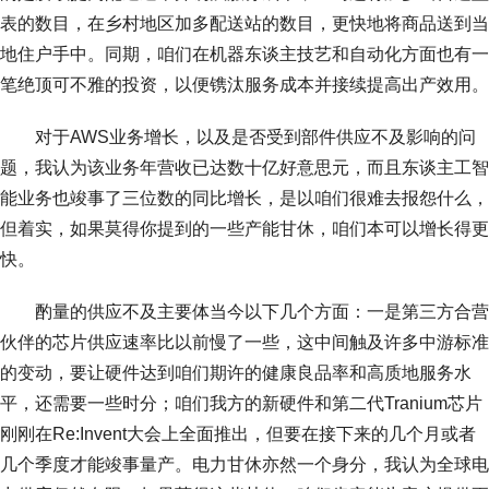
表的数目，在乡村地区加多配送站的数目，更快地将商品送到当
地住户手中。同期，咱们在机器东谈主技艺和自动化方面也有一
笔绝顶可不雅的投资，以便镌汰服务成本并接续提高出产效用。
对于AWS业务增长，以及是否受到部件供应不及影响的问
题，我认为该业务年营收已达数十亿好意思元，而且东谈主工智
能业务也竣事了三位数的同比增长，是以咱们很难去报怨什么，
但着实，如果莫得你提到的一些产能甘休，咱们本可以增长得更
快。
酌量的供应不及主要体当今以下几个方面：一是第三方合营
伙伴的芯片供应速率比以前慢了一些，这中间触及许多中游标准
的变动，要让硬件达到咱们期许的健康良品率和高质地服务水
平，还需要一些时分；咱们我方的新硬件和第二代Tranium芯片
刚刚在Re:Invent大会上全面推出，但要在接下来的几个月或者
几个季度才能竣事量产。电力甘休亦然一个身分，我认为全球电