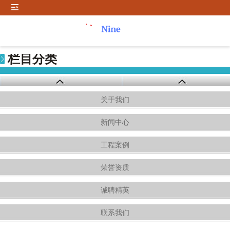
栏目分类
关于我们
新闻中心
工程案例
荣誉资质
诚聘精英
联系我们