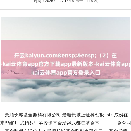
时间：2026-04-07 14:15
点击：115 次
景顺长城基金照料有限公司 景顺长城上证科创板 50 成份往来型绽开 式指数证券投资基金发起式都集基金基 金合同 基金照料东说念主：景顺长城基金照料有限公司 基金托管东说念主：兴业银行股份有限公司 二零二五年二月 景顺长城上证科创板 50 成份往来型绽开式指数证券投资基金发起式都集基金基金合同 目 录 景顺长城上证科创板 50 成份往来型绽开式指数证券投资基金发起式都集基金基金合同 第一部分 引子 一、缔结本基金合同的办法、依据和原则 权益义务，顺序基金运作。 典》”)、 《中华东说念主民共和国证券投资基金法》(以下简称“《基金法》”)、 《公开召募 证券投资基金运作照料办法》(以下简称“《运作办法》”)、 《公开召募证券投资基 金销售机构监督照料办法》(以下简称“《销售办法》”)、 《公开召募证券投资基金 信息泄漏照料办法》(以下简称“《信息泄漏办法》”)、《公开召募绽开式证券投 资基金流动性风险照料章程》 （以下简称“《流动性风险照料章程》”）、 《公开召募 证券投资基金运作沟通第 2 号——基金中基金沟通》、 《公开召募证券投资基金运 作沟通第 3 号——指数基金沟通》 （以下简称“《指数基金沟通》”）和其他运筹帷幄法 律律例。 益。 二、基金合同是章程基金合同当事东说念主之间权益义务关系的基本法律文献，其 他与基金关连的波及基金合同当事东说念主之间权益义务关系的任何文献或表述，如与 基金合同有打破，均以基金合同为准。基金合同当事东说念主按照《基金法》、基金合 同过甚他运筹帷幄章程享有权益、承担义务。 基金合同确当事东说念主包括基金照料东说念主、基金托管东说念主和基金份额持有东说念主。基金投 资东说念主自依本基金合同取得基金份额，即成为基金份额持有东说念主和本基金合同确当事 东说念主，其持有基金份额的步履自己即标明其对基金合同的承认和接受。 三、景顺长城上证科创板 50 成份往来型绽开式指数证券投资基金发起式联 接基金由景顺长城上证科创板 50 成份指数型发起式证券投资基金转型而来。景 顺长城上证科创板 50 成份指数型发起式证券投资基金由基金照料东说念主依照《基金 法》、基金合同过甚他运筹帷幄章程召募，并经中国证券监督照料委员会(以下简称“中 国证监会”)注册。 中国证监会对景顺长城上证科创板 50 成份指数型发起式证券投资基金召募 景顺长城上证科创板 50 成份往来型绽开式指数证券投资基金发起式都集基金基金合同 的注册，并不标明其对本基金的投资价值和阛阓出路作念出推行性判断或保证，也 不标明投资于本基金莫得风险。 基金照料东说念主依照恪称包袱、诚挚信用、严慎勤勉的原则照料和运用基金财产， 但不保证投资于本基金一定盈利，也不保证最低收益。 投资者应当谨慎阅读基金招募讲解书、基金合同、基金居品贵府纲领等信息 泄漏文献，自主判断基金的投资价值，自主作念出投资决策，自行承担投资风险。 四、基金照料东说念主、基金托管东说念主在本基金合同之外泄漏波及本基金的信息，其 内容波及界定基金合同当事东说念主之间权益义务关系的，如与基金合同有打破，以基 金合同为准。 五、本基金按照中国法律律例成立并运作，若基金合同的内容与届时有用的 法律律例的强制性章程不一致，应当以届时有用的法律律例的章程为准。 六、本基金的投资范围包括存托凭证，若投资可能濒临中国存托凭证价钱大 幅波动以至出现较大升天的风险，以及与改进企业、境外刊行东说念主、中国存托凭证 刊行机制以及往来机制等关连的风险。 七、本基金为股票型指数基金，主要投资于方向 ETF、标的指数成份股及备 选成份股，投资者投资于本基金濒临追踪弊端抵制未达约定方向、指数编制机构 罢手服务、成份股停牌或违约等潜在风险，具体风险详见招募讲解书。 八、本基金投资国内上市的科创板股票，会濒临因投资标的、阛阓轨制以及 往来法则等各异带来的独到风险，包括但不限于流动性风险、退市风险、投资集 中的风险、股价大幅波动的风险、科创板法律律例修改的风险等。 九、基金照料东说念主深知个东说念主信息对投资者的进击性，辛苦于投资者个东说念主信息的 保护。基金照料东说念主承诺按照法律律例和关连监管要求的章程处理投资者的个东说念主信 息，包括通过基金照料东说念主直销、销售机构或场内经纪机构购买景顺长城基金照料 有限公司旗下基金居品的扫数个东说念主投资者。基金照料东说念主需处理的机构投资者信息 中可能涉过甚法定代表东说念主、受益扫数东说念主、承办东说念主等个东说念主信息，也将驯顺上述承诺 进行处理。 景顺长城上证科创板 50 成份往来型绽开式指数证券投资基金发起式都集基金基金合同 第二部分 释义 在本基金合同中，除非文意另有所指，下列词语或简称具有如下含义： 资基金发起式都集基金 （以下简称“ETF”），该 ETF 和本基金所追踪的标的指数一样，况兼，该 ETF 的投资方向和本基金的投资方向肖似，本基金主要投资于该 ETF 以求达到投资 方向。本基金以景顺长城上证科创板 50 成份往来型绽开式指数证券投资基金为 方向 ETF ETF，细巧追踪标的指数弘扬，追求追踪偏离度和追踪弊端最小化，汲取绽开式 运作神态的基金，简称都集基金 指数证券投资基金发起式都集基金基金合同》及对本基金合同的任何有用更正和 补充 科创板 50 成份往来型绽开式指数证券投资基金发起式都集基金托管合同》及对 该托管合同的任何有用更正和补充 资基金发起式都集基金招募讲解书》过甚更新 证券投资基金发起式都集基金基金居品贵府纲领》过甚更新 券投资基金基金份额发售公告》 司法解释、行政端正以过甚他对基金合同当事东说念主有拘谨力的决定、决议、讨教等 景顺长城上证科创板 50 成份往来型绽开式指数证券投资基金发起式都集基金基金合同 会第五次会议通过，经 2012 年 12 月 28 日第十一届寰宇东说念主民代表大会常务委员 会第三十次会议更正，自 2013 年 6 月 1 日起实施，并经 2015 年 4 月 24 日第十 二届寰宇东说念主民代表大会常务委员会第十四次会议《寰宇东说念主民代表大会常务委员会 对于修改等七部法律的决定》修正的《中华东说念主民共和国 证券投资基金法》及颁布机关对其频频作念出的更正 施的《公开召募证券投资基金销售机构监督照料办法》及颁布机关对其频频作念出 的更正 《信息泄漏办法》：指中国证监会 2019 年 7 月 26 日颁布、同庚 9 月 1 日 实施的，并经 2020 年 3 月 20 日中国证监会《对于修改部分证券期货端正的决 定》修正的《公开召募证券投资基金信息泄漏照料办法》及颁布机关对其频频作念 出的更正 的《公开召募证券投资基金运作照料办法》及颁布机关对其频频作念出的更正 《流动性风险照料章程》：指中国证监会 2017 年 8 月 31 日颁布、同庚 10 月 1 日实施的《公开召募绽开式证券投资基金流动性风险照料章程》及颁布机关 对其频频作念出的更正 《指数基金沟通》：指中国证监会 2021 年 1 月 18 日颁布、同庚 2 月 1 日 实施的《公开召募证券投资基金运作沟通第 3 号——指数基金沟通》及颁布机关 对其频频作念出的更正 务的法律主体，包括基金照料东说念主、基金托管东说念主和基金份额持有东说念主 正当登记并存续或经运筹帷幄政府部门批准树立并存续的企业法东说念主、事迹法东说念主、社会 景顺长城上证科创板 50 成份往来型绽开式指数证券投资基金发起式都集基金基金合同 团体或其他组织 投资者境内证券期货投资照料办法》及关连法律律例定程使用来自境外的资金进 行境内证券期货投资的境外机构投资者，包括及格境外机构投资者和东说念主民币及格 境外机构投资者 资金提供方以及法律律例或中国证监会允许购买证券投资基金的其他投资东说念主的 合称 东说念主 办理基金份额的申购、赎回、盘曲、转托管及如期定额投资等业务 证监会章程的其他条件，取得基金销售业务阅历并与基金照料东说念主签订了基金销售 服务合同，办理基金销售业务的机构 投资东说念主基金账户的建立和照料、基金份额登记、基金销售业务的阐发、算帐和结 算、代理披发红利、建立并守护基金份额持有东说念主名册和办理非往来过户等 理有限公司或接受景顺长城基金照料有限公司寄托代为办理登记业务的机构 照料的基金份额余额过甚变动情况的账户 构办理认购、申购、赎回、盘曲、转托管及如期定额投资等业务而引起的基金份 额变动及结余情况的账户 资基金召募达到法律律例定程及基金合同章程的条件，基金照料东说念主向中国证监会 办理基金备案手续收场，并赢得中国证监会书面阐发的日历 景顺长城上证科创板 50 成份往来型绽开式指数证券投资基金发起式都集基金基金合同 产算帐收场，算帐结果报中国证监会备案并赐与公告的日历 不得跨越 3 个月 基金合同》凯旋至《景顺长城上证科创板 50 成份往来型绽开式指数证券投资基 金发起式都集基金基金合同》拆开之间的不如期期限 绽开日 是顺序基金照料东说念主所照料的绽开式证券投资基金登记方面的业务法则，由基金管 理东说念主和投资东说念主共同驯顺 请购买基金份额的步履 请购买基金份额的步履 定的条件要求将基金份额兑换为现款的步履 告章程的条件，肯求将其持有基金照料东说念主照料的、某一基金的基金份额盘曲为基 金照料东说念主照料的其他基金基金份额的步履 持基金份额销售机构的操作 购日、扣款金额及扣款神态，由销售机构于每期约定扣款日在投资东说念主指定银行账 户内自动完成扣款及受理基金申购肯求的一种投资神态 景顺长城上证科创板 50 成份往来型绽开式指数证券投资基金发起式都集基金基金合同 加上基金盘曲中转出肯求份额总和后扣除申购肯求份额总和及基金盘曲中转入 肯求份额总和后的余额）跨越上一绽开日基金总份额的 10% 行入款利息、已竣事的其他正当收入及因运用基金财产带来的成本和用度的爽朗 本息、基金应收申购款过甚他钞票的价值总和 值和基金份额净值的过程 刊及《信息泄漏办法》章程的互联网网站（包括基金照料东说念主网站、基金托管东说念主网 站、中国证监会基金电子泄漏网站）等媒介 以合理价钱赐与变现的钞票，包括但不限于到期日在 10 个往来日以上的逆回购 与银行如期入款（含合同约定有条件提前支取的银行入款）、停牌股票、通顺受 限的新股及非公开导行股票、钞票支撑证券、因刊行东说念主债务违约无法进行转让或 往来的债券等 额净值的神态，将基金疗养投资组合的阛阓冲击成老实派给推行申购、赎回的投 资者，从而减少对存量基金份额持有东说念主利益的不利影响，确保投资东说念主的正当权益 不受损伤并得到公说念对待 基金份额持有东说念主服务的用度 将基金份额类别分为 A 类基金份额和 C 类基金份额。其中 A 类基金份额类别为 在投资东说念主认购/申购时收取前端认购/申购用度，且不从本类别基金钞票净值上钩 景顺长城上证科创板 50 成份往来型绽开式指数证券投资基金发起式都集基金基金合同 提销售服务费的基金份额；C 类基金份额为从本类别基金钞票净值上钩提销售服 务费，但不收取认购/申购用度的基金份额 运作，由基金照料东说念主、基金照料东说念主鼓舞、基金照料东说念主高档照料东说念主员或基金司理（指 基金照料东说念主职工中照章具有基金司理阅历者，包括但可能不限于本基金的基金经 理，同期也不错包括基金司理之外公司投研东说念主员，下同）等东说念主员承诺认购一定金 额并持有一如期限的证券投资基金。 东说念主高档照料东说念主员或基金司理等东说念主员参与认购的资金。发起资金认购本基金的金额 不低于 1000 万元，且发起资金认购的基金份额持有期限自基金合同凯旋日起不 低于三年。 金份额持有期限自基金合同凯旋日起不少于三年的基金照料东说念主鼓舞、基金照料东说念主、 基金照料东说念主高档照料东说念主员或基金司理等东说念主员。 账户进行处置算帐，办法在于有用隔断并化解风险，确保投资者得到公说念对待， 属于流动性风险照料器具。侧袋机制实施时期，原有账户称为主袋账户，特意账 户称为侧袋账户 致公允价值存在枢纽不祥情趣的钞票；（二）按摊余成本计量且计提钞票减值准 备仍导致钞票价值存在枢纽不祥情趣的钞票；（三）其他钞票价值存在枢纽不确 定性的钞票 台向中国证券金融股份有限公司出借证券，中国证券金融股份有限公司到期送还 所借证券及相应权益补偿并支付用度的业务 事件 景顺长城上证科创板 50 成份往来型绽开式指数证券投资基金发起式都集基金基金合同 第三部分 基金的基本情况 一、基金称号 景顺长城上证科创板 50 成份往来型绽开式指数证券投资基金发起式都集基 金 二、基金的类别 股票型证券投资基金、ETF 都集基金 三、基金的运作神态 契约型绽开式 四、基金的投资方向 本基金主要通过投资于方向 ETF，细巧追踪标的指数，追求追踪偏离度及跟 踪弊端的最小化。 五、基金的标的指数 本基金的标的指数为方向 ETF 的标的指数，即上证科创板 50 成份指数 六、方向 ETF 本基金方向 ETF 为景顺长城上证科创板 50 成份往来型绽开式指数证券投资 基金。 七、基金的最低召募份额总额 本基金的最低召募份额总额为 1000 万份。 八、发起资金的着手和认购金额下限、持有期限下限 本基金为发起式基金，发起资金着手于基金照料东说念主的鼓舞资金、基金照料东说念主 固有资金、基金照料东说念主高档照料东说念主员、基金司理等东说念主员参与认购的资金，发起资 景顺长城上证科创板 50 成份往来型绽开式指数证券投资基金发起式都集基金基金合同 金认购基金的金额不少于 1000 万元。发起资金提供方承诺持有发起资金认购的 基金份额的期限自基金合同凯旋日起不少于 3 年，法律律例或中国证监会另有规 定的除外。 九、基金份额发售面值和认购用度 本基金基金份额发售面值为东说念主民币 1.00 元。 本基金A类基金份额具体认购费率按招募讲解书及基金居品贵府纲领的规 定彭胀。C类基金份额不收取认购用度。 十、基金存续期限 不如期 十一、基金份额类别建设 本基金根据认购费、申购费、销售服务费收取神态的不同，将基金份额分为 不同的类别。A 类基金份额类别为在投资东说念主认购/申购时收取前端认购/申购用度， 且不从本类别基金钞票净值上钩提销售服务费的基金份额；C 类基金份额为从本 类别基金钞票净值上钩提销售服务费，但不收取认购/申购用度的基金份额。本 基金 A 类基金份额和 C 类基金份额诀别建设代码。由于基金用度的不同，本基 金 A 类基金份额和 C 类基金份额诀别策画基金份额净值，策画公式为：策画日 某类基金份额净值=该策画日该类基金份额的基金钞票净值/该策画日发售在外 的该类别基金份额总和。 投资者可自行采纳认购/申购的基金份额类别。 本基金份额类别的具体建设、费率水对等由基金照料东说念主详情，并在招募讲解 书中列明。基金照料东说念主可根据基金推交运作情况，在对基金份额持有东说念主利益无实 质性不利影响的情况下，经与基金托管东说念主协商一致，增多新的基金份额类别，或 取消某基金份额类别，或对基金份额分类办法及法则进行疗养并公告，不需召开 基金份额持有东说念主大会审议。 十二、本基金与方向 ETF 的运筹帷幄与区别 景顺长城上证科创板 50 成份往来型绽开式指数证券投资基金发起式都集基金基金合同 本基金为方向 ETF 的都集基金，二者既有运筹帷幄也有区别： （1）在投资方法方面，方向 ETF 主要采选完全复制法，平直投资于标的指 数的成份股过甚备选成份股；而本基金则采选曲折的方法，通过将绝大部分基 金财产投资于方向 ETF，竣事对标的指数的细巧追踪。 （2）在往来神态方面，投资者既不错像买卖股票一样在往来所阛阓买卖目 标 ETF，也不错按照最小申购、赎回单元和申购、赎回清单的要求，申购或赎 回方向 ETF，申购赎回均以份额申报；而本基金则像等闲的绽开式基金一样， 通过基金照料东说念主及销售机构按“未知价”原则进行申购与赎回，以金额申购、 份额赎回。 （3）基金是否挂牌往来不同：方向 ETF 在上海证券往来所挂牌往来；而本 基金则不上市往来。 本基金与方向 ETF 功绩弘扬可能出现各异。可能激励各异的成分主要包括： （1）法律律例对投资比例的要求。方向 ETF 算作一种特殊的基金品种，可 将沿途或接近沿途的基金钞票，用于追踪标的指数的弘扬；而本基金算作等闲的 绽开式基金，本基金保留不低于基金钞票净值 5%的现款或者到期日在一年以内 的政府债券。 （2）申购赎回的影响。方向 ETF 采选按照最小申购、赎回单元和申购、赎 回清单要求进行申购与赎回的神态，申购、赎回对基金净值影响相对较小；而本 基金采选按照未知价法进行申购、赎回的神态，大额申购、赎回可能会对基金净 值产生一定冲击。 景顺长城上证科创板 50 成份往来型绽开式指数证券投资基金发起式都集基金基金合同 第四部分 基金份额的历史沿革 景顺长城上证科创板 50 成份往来型绽开式指数证券投资基金发起式都集基 金由景顺长城上证科创板 50 成份指数型发起式证券投资基金转型而来。景顺长 城上证科创板 50 成份指数型发起式证券投资基金经中国证监会证监许可【2024】 为兴业银行股份有限公司。景顺长城上证科创板 50 成份指数型发起式证券投资 基金于 2024 年 6 月 4 日完成召募，募蚁集束后基金照料东说念主向中国证监会办理备 《景顺长城上证科创板 50 成份指数型发起式证 案手续。经中国证监会书面阐发， 券投资基金基金合同》于 2024 年 6 月 6 日凯旋。 根据《景顺长城上证科创板 50 成份指数型发起式证券投资基金基金合同》 的约定：“若基金照料东说念主注册并成立追踪归拢标的指数的往来型绽开式指数基金 （ETF），在该 ETF 上市后，在不改变本基金投资方向的前提下，本基金可变更 为该 ETF 的都集基金且无需召开基金份额持有东说念主大会。该都集基金将其绝大部 分基金财产投资于追踪归拢标的指数的 ETF，细巧追踪标的指数弘扬，追求追踪 偏离度和追踪弊端的最小化。该都集基金具体投资范围及比例等将依据届时有用 的法律律例或监管机构要求详情。以上变更需经基金照料东说念主和基金托管东说念主协商一 致后修改基金合同，但不需召开基金份额持有东说念主大会审议。” 基金照料东说念主经与基 金托管东说念主协商一致并向监管机构备案后，决定将景顺长城上证科创板 50 成份指 数型发起式证券投资基金转型为景顺长城上证科创板 50 成份往来型绽开式指数 证券投资基金发起式都集基金，并据此更正《景顺长城上证科创板 50 成份指数 型发起式证券投资基金基金合同》。 自 2025 年 2 月 14 日起，景顺长城上证科创板 50 成份指数型发起式证券投 资基金肃穆转型为景顺长城上证科创板 50 成份往来型绽开式指数证券投资基金 《景顺长城上证科创板 50 成份往来型绽开式指数证券投资基金 发起式都集基金， 发起式都集基金基金合同》凯旋，原《景顺长城上证科创板 50 成份指数型发起 式证券投资基金基金合同》同日失效。 景顺长城上证科创板 50 成份往来型绽开式指数证券投资基金发起式都集基金基金合同 第五部分 基金的存续 《景顺长城上证科创板 50 成份指数型发起式证券投资基金基金合同》凯旋 之日起三年后的对应日（若无对应日则顺延至下一日），若基金钞票净值低于 2 亿元，本基金合同自动拆开并按其约定要领进行算帐，无需召开基金份额持有东说念主 大会审议，且不得通过召开基金份额持有东说念主大会的神态延续。如届时有用的法律 律例或中国证监会章程发生变化，上述拆开章程被取消、改换或补充的，则本基 金按照届时有用的法律律例或中国证监会章程彭胀。 《景顺长城上证科创板 50 成份指数型发起式证券投资基金基金合同》凯旋 三年后连接存续的，连合 20 个作事日出现基金份额持有东说念主数目动怒 200 东说念主或者 基金钞票净值低于 5000 万元情形的，基金照料东说念主应当在如期敷陈中赐与泄漏； 连合 50 个作事日出现前述情形的，基金合同拆开，不需召开基金份额持有东说念主大 会。 法律律例或中国证监会另有章程时，从其章程。 景顺长城上证科创板 50 成份往来型绽开式指数证券投资基金发起式都集基金基金合同 第六部分 基金份额的申购与赎回 一、申购和赎回步地 本基金的申购与赎回将通过销售机构进行。具体的销售机构将由基金照料东说念主 在招募讲解书或其他关连公告中列明。基金照料东说念主可根据情况变更或增减销售机 构，并在基金照料东说念主网站公示。基金投资者应当在销售机构办理基金销售业务的 营业步地或按销售机构提供的其他神态办理基金份额的申购与赎回。 二、申购和赎回的绽开日实时辰 投资东说念主在绽开日办理基金份额的申购和赎回，具体业务办理时辰为上海证券 往来所、深圳证券往来所的泛泛往来日的往来时辰，但基金照料东说念主根据法律律例、 中国证监会的要求或本基金合同的章程公告暂停申购、赎回时除外。绽开日的具 体业务办理时辰在招募讲解书或关连公告中载明。 基金合同凯旋后，若出现新的证券/期货往来阛阓、证券/期货往来所往来时 间变更或其他特殊情况，基金照料东说念主将视情况对前述绽开日及绽开时辰进行相应 的疗养，但应在实施日前依照《信息泄漏办法》的运筹帷幄章程在章程媒介上公告。 基金照料东说念主不得在基金合同约定之外的日历或者时辰办理基金份额的申购、 赎回或者盘曲。投资东说念主在基金合同约定之外的日历和时辰冷落申购、赎回或盘曲 肯求且登记机构阐发接受的，其基金份额申购、赎回价钱为下一绽开日该类基金 份额申购、赎回的价钱。 三、申购与赎回的原则 份额的基金份额净值为基准进行策画； 业务办理时辰末端后不得取销； 序赎回； 投资者的正当权益不受损伤并得到公说念对待。 景顺长城上证科创板 50 成份往来型绽开式指数证券投资基金发起式都集基金基金合同 基金照料东说念主可在法律律例允许的情况下，对上述原则进行疗养。基金照料东说念主 必须在新法则开动实施前依照《信息泄漏办法》的运筹帷幄章程在章程媒介上公告。 四、申购与赎回的要领 投资东说念主必须根据销售机构章程的要领，在绽开日的具体业务办理时辰内冷落 申购或赎回的肯求。 投资东说念主申购基金份额时，必须全额托付申购款项，投资东说念主托付申购款项，申 购成立；基金份额登记机构阐发基金份额时，申购凯旋。