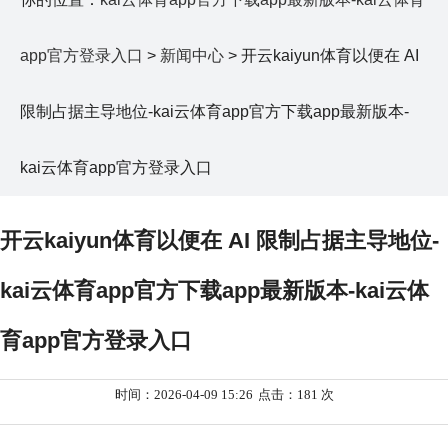
app官方登录入口
>
新闻中心
> 开云kaiyun体育以便在 AI
限制占据主导地位-kai云体育app官方下载app最新版本-
kai云体育app官方登录入口
开云kaiyun体育以便在 AI 限制占据主导地位-
kai云体育app官方下载app最新版本-kai云体
育app官方登录入口
时间：2026-04-09 15:26
点击：181 次