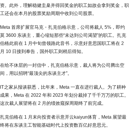
资。此外，理解稳健圭臬并得回奖金的职工如故会拿到奖金，职
工还会在本月的股票奖励周期中收到公司股票。
Meta 首席扩展官马克・扎克伯格示意，公司将裁人 5%，即约
莫 3600 东谈主，重心缩短那些“未达到公司渴望”的职工。扎克
伯格此前在 1 月中旬曾领路此音书，示意好意思国职工将在 2
月 10 日接到奉告，国外职工则稍后得知。
在给不休层的一封信中，扎克伯格示意，裁人将为公司腾出空
间，用以招聘“最顶尖的东谈主才”。
IT之家从报谈获悉，比年来，Meta 一直在进行裁人。为了耕种
成果，Meta 在 2022 年和 2023 年划分裁掉了千千万万的职工。
这次裁人展望将在 2 月的绩效窥探周期终了前完成。
扎克伯格在 1 月末向投资者示意开云kaiyun体育，Meta 展望最
终将在东谈主工智能基础时代上投资数百亿好意思元。