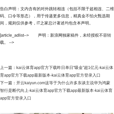
告白声明：文内含有的对外跳转相连（包括不限于超相连、二维
码、口令等形态），用于传递更多信息，精真金不怕火甄选期
间，规则仅供参考，IT之家总计著述均包含本声明。
]article_adlist--> 声明：新浪网独家稿件，未经授权不容转
载。 -->
上一篇：
kai云体育app官方下载昨日单日“吸金”超1亿元-kai云体
育app官方下载app最新版本-kai云体育app官方登录入口
下一篇：
开云kaiyun.com这等于为什么许多东谈主说华为鸿蒙
智行是断代向上-kai云体育app官方下载app最新版本-kai云体育
app官方登录入口