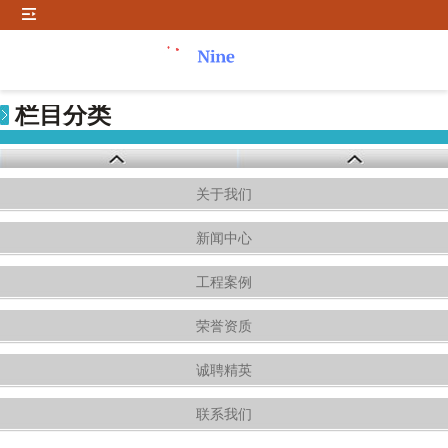
栏目分类
关于我们
新闻中心
工程案例
荣誉资质
诚聘精英
联系我们