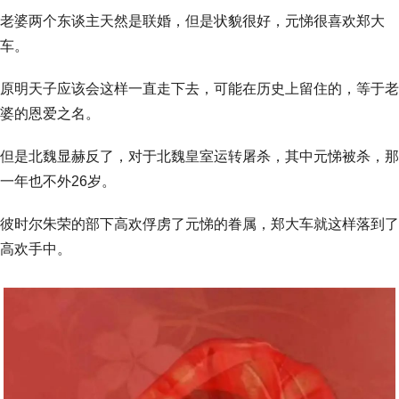
老婆两个东谈主天然是联婚，但是状貌很好，元悌很喜欢郑大
车。
原明天子应该会这样一直走下去，可能在历史上留住的，等于老
婆的恩爱之名。
但是北魏显赫反了，对于北魏皇室运转屠杀，其中元悌被杀，那
一年也不外26岁。
彼时尔朱荣的部下高欢俘虏了元悌的眷属，郑大车就这样落到了
高欢手中。