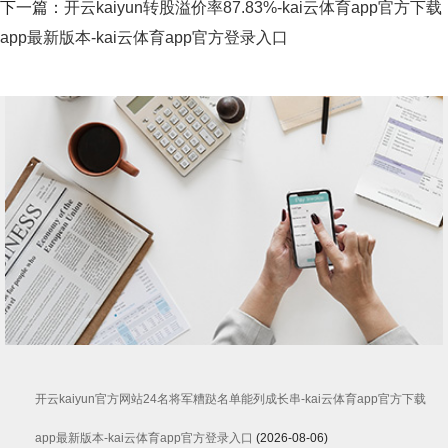
下一篇：
开云kaiyun转股溢价率87.83%-kai云体育app官方下载
app最新版本-kai云体育app官方登录入口
开云kaiyun官方网站24名将军糟跶名单能列成长串-kai云体育app官方下载
app最新版本-kai云体育app官方登录入口
(2026-08-06)