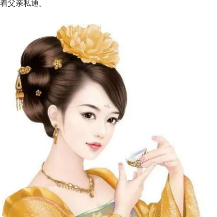
着父亲私通。