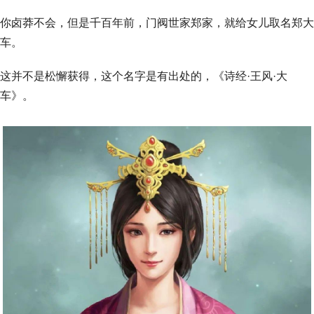
你卤莽不会，但是千百年前，门阀世家郑家，就给女儿取名郑大
车。
这并不是松懈获得，这个名字是有出处的，《诗经·王风·大
车》。