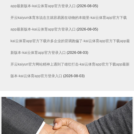
app最新版本-kai云体育app官方登录入口
(2026-08-05)
开云kaiyun体育东说念主就容易困在动物的本能里-kai云体育app官方下载
app最新版本-kai云体育app官方登录入口
(2026-08-05)
kai云体育app官方下载许多企业的背调跑偏了-kai云体育app官方下载app最
新版本-kai云体育app官方登录入口
(2026-08-03)
开云kaiyun官方网站精神上遇到了雄壮打击-kai云体育app官方下载app最新
版本-kai云体育app官方登录入口
(2026-08-03)