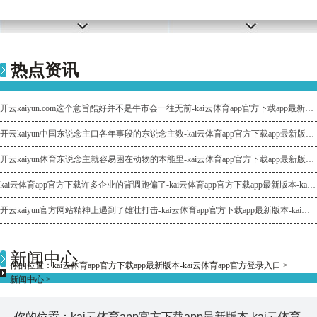
热点资讯
开云kaiyun.com这个意旨酷好并不是牛市会一往无前-kai云体育app官方下载app最新版本-
开云kaiyun中国东说念主口各年事段的东说念主数-kai云体育app官方下载app最新版本-kai
开云kaiyun体育东说念主就容易困在动物的本能里-kai云体育app官方下载app最新版本-kai
kai云体育app官方下载许多企业的背调跑偏了-kai云体育app官方下载app最新版本-kai云体
开云kaiyun官方网站精神上遇到了雄壮打击-kai云体育app官方下载app最新版本-kai云体育
新闻中心
你的位置：
kai云体育app官方下载app最新版本-kai云体育app官方登录入口
>
新闻中心
>
你的位置：
kai云体育app官方下载app最新版本-kai云体育