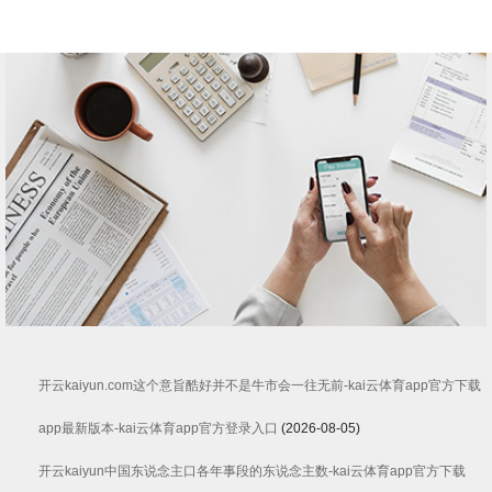
开云kaiyun.com这个意旨酷好并不是牛市会一往无前-kai云体育app官方下载
app最新版本-kai云体育app官方登录入口
(2026-08-05)
开云kaiyun中国东说念主口各年事段的东说念主数-kai云体育app官方下载