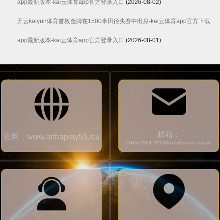
app最新版本-kai云体育app官方登录入口
(2026-08-02)
开云kaiyun体育首枚金牌在1500米田径决赛中出身-kai云体育app官方下载
app最新版本-kai云体育app官方登录入口
(2026-08-01)
邮箱：
官网：www.arthaplay55.icu
05b78170@outlook.com