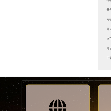
开
a
开
方
开
下