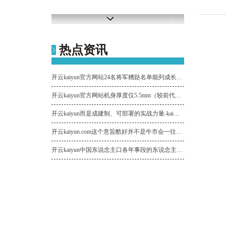
热点资讯
开云kaiyun官方网站24名将军糟跶名单能列成长串-kai云体育app官方下载app最新版本-ka
开云kaiyun官方网站机身厚度仅5.5mm（较前代薄约2mm）-kai云体育app官方下载app最
开云kaiyun而是成建制、可部署的实战力量-kai云体育app官方下载app最新版本-kai云体育
开云kaiyun.com这个意旨酷好并不是牛市会一往无前-kai云体育app官方下载app最新版本-
开云kaiyun中国东说念主口各年事段的东说念主数-kai云体育app官方下载app最新版本-kai