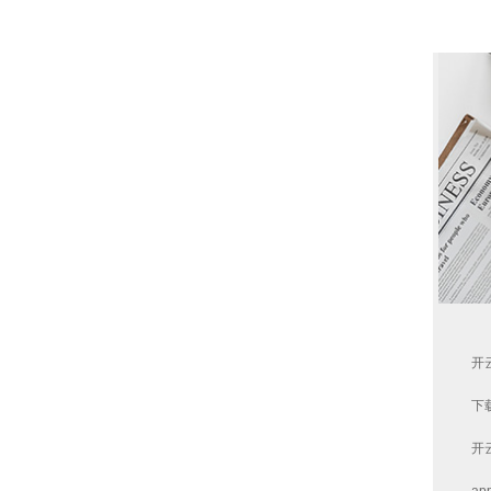
开
下
开
a