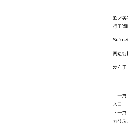
欧盟买卖
行了“
Sef
两边链接
发布于
上一篇
入口
下一篇
方登录