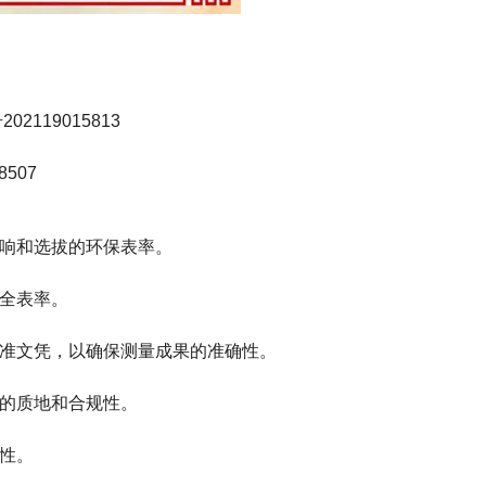
119015813
507
影响和选拔的环保表率。
全表率。
校准文凭，以确保测量成果的准确性。
品的质地和合规性。
性。