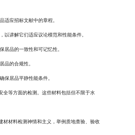
居品适应招标文献中的章程。
述，以讲解它们适应议论模范和性能条件。
确保居品的一致性和可记忆性。
解居品的合规性。
以确保居品平静性能条件。
安全等方面的检测。这些材料包括但不限于水
建材材料检测神情和主义，举例质地查验、验收