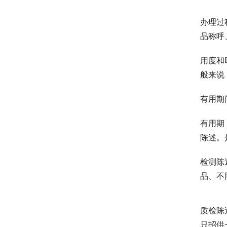
办理过
品称呼
用度和
般来说
有用期
有用期
陈述。
检测陈
品、不
质检陈
只招供