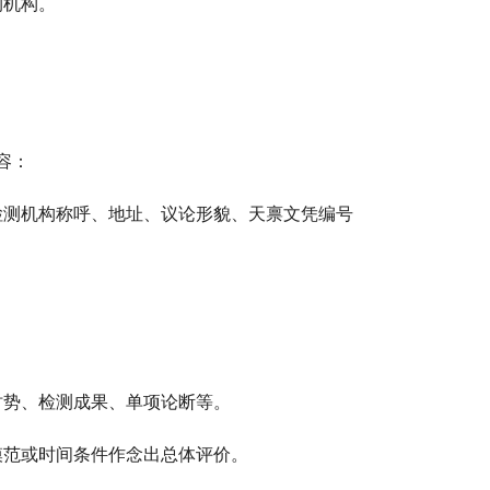
测机构。
容：
检测机构称呼、地址、议论形貌、天禀文凭编号
。
时势、检测成果、单项论断等。
模范或时间条件作念出总体评价。