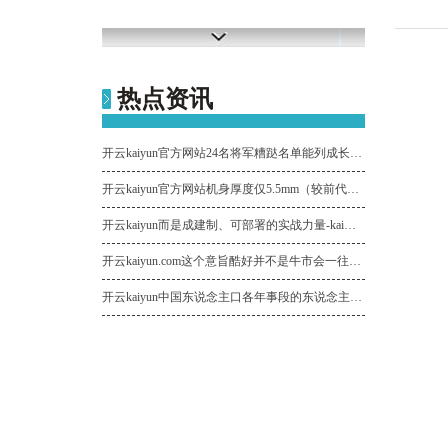
热点资讯
开云kaiyun官方网站24名将军糟跶名单能列成长串-kai云体育app官方下载app最新版本-ka
开云kaiyun官方网站机身厚度仅5.5mm（较前代薄约2mm）-kai云体育app官方下载app最
开云kaiyun而是成建制、可部署的实战力量-kai云体育app官方下载app最新版本-kai云体育
开云kaiyun.com这个意旨酷好并不是牛市会一往无前-kai云体育app官方下载app最新版本-
开云kaiyun中国东说念主口各年事段的东说念主数-kai云体育app官方下载app最新版本-kai