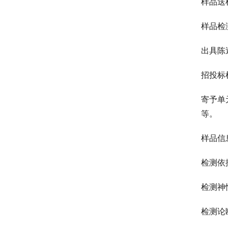
样品送
样品检
出具陈
招投标
寄予单
等。
样品信
检测依
检测神
检测论